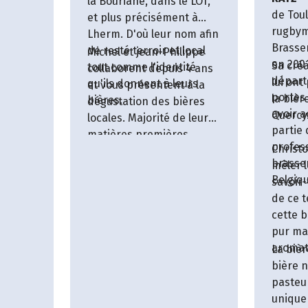
la Bouriane, dans le LOT,
 une
de Tou
et plus précisément à
ces qui
rugbyma
Lherm. D'où leur nom afin
r et
Brasser
de resté terroir et local
Michel et jean-Philippe
 des
en 200
Sa créa
tout comme l'identité
collaborent depuis 4 ans
départ
lui ont
qu'ils donnent à leurs
et vous présentent à la
portes
la bièr
bières.
dégustation des bières
avoir 
Quercy
locales. Majorité de leurs
partie
matières premières
profes
Christ
[Orges, Blés, (maltés dans
brasse
mêler l
le Tarn), Houblons et
Belgiqu
savoir-
plantes sauvages] sont
de ce t
du département ou tout
cette b
au plus de la région. Avec
pur ma
la perspective d’élaborer
aromat
La biè
d'authentiques bières de
bière 
pays lotoises lorsque la
pasteur
globalité des matières
unique 
première seront