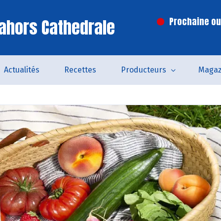
ahors Cathedrale
Prochaine ouv
Actualités
Recettes
Producteurs
Magaz