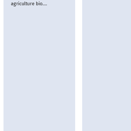
gamme bio compte
agriculture bio.
dizaine de référen
Production et vente
ne cessent d’évolue
directe d'agneau label bio
de s’enrichir au fil
Ecocert. Huiles
nouveautés.
essentielles (lavande,
genièvre...). Chaudière à
bois déchiqueté,
production de plaquettes
forestières. Relais
d'Accueil Paysan (15
personnes). Possibilité de
location week-end ou
semaine hors saison par
chambre. Table d'Accueil
Paysan : repas du soir sur
réservation. Accueil
cheval.