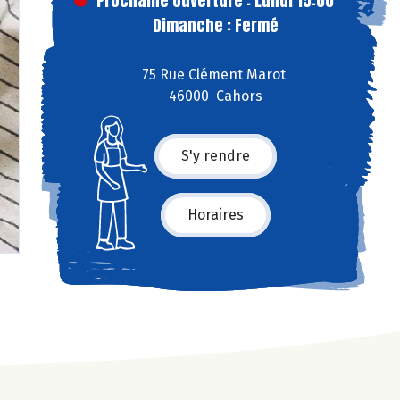
Prochaine ouverture : Lundi 15:00
Dimanche : Fermé
75 Rue Clément Marot
46000 Cahors
S'y rendre
Horaires