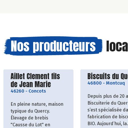
Nos producteurs
loca
Découvrir le producteur
Découvrir le p
Aillet Clement fils
Biscuits du Q
de Jean Marie
46800
-
Montcuq
46260
-
Concots
Depuis plus de 20 a
Biscuiterie du Quer
En pleine nature, maison
s’est spécialisée d
typique du Quercy.
fabrication de bisc
Élevage de brebis
BIO. Aujourd’hui, la
"Causse du Lot" en