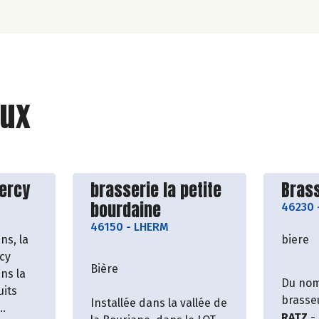
ux
roducteur
Découvrir le producteur
Décou
uercy
brasserie la petite
Brass
bourdaine
46230
46150
-
LHERM
ns, la
biere
cy
Bière
ans la
Du nom
uits
brasse
Installée dans la vallée de
RATZ
- 