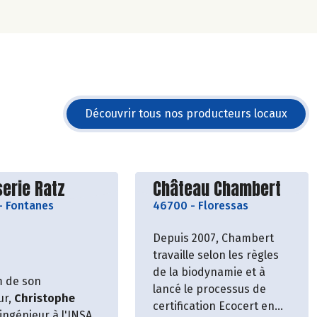
Découvrir tous nos producteurs locaux
vrir le producteur
Découvrir le producteu
erie Ratz
Château Chambert
-
Fontanes
46700
-
Floressas
Depuis 2007, Chambert
travaille selon les règles
de la biodynamie et à
 de son
lancé le processus de
ur,
Christophe
certification Ecocert en
ingénieur à l'INSA